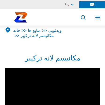
EN





ویدئویی
منابع ها
خانه
مکانیسم لانه ترکیبر
مکانیسم لانه ترکیبر