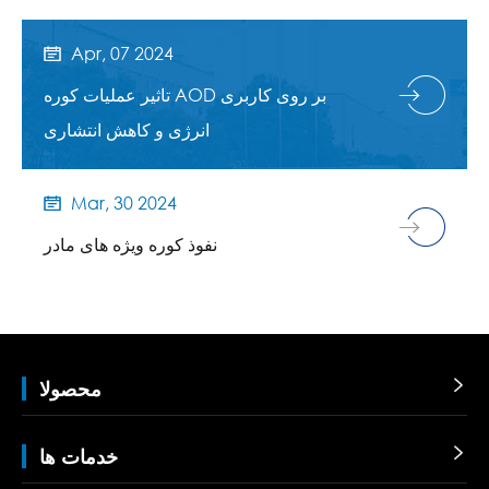
Apr, 07 2024

تاثیر عملیات کوره AOD بر روی کاربری
انرژی و کاهش انتشاری
Mar, 30 2024

نفوذ کوره ویژه های مادر

محصولا

خدمات ها