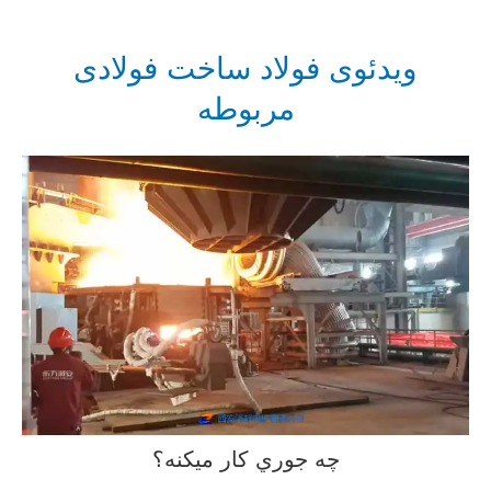
ویدئوی فولاد ساخت فولادی
مربوطه
چه جوري کار ميکنه؟