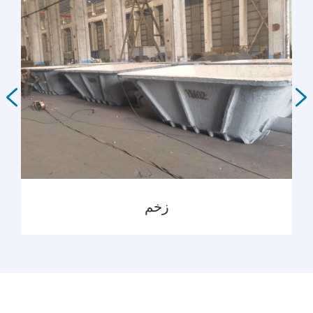


زخم
MORE
