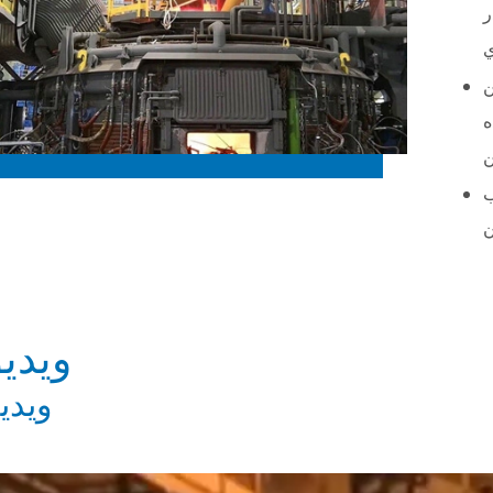
ر
ن
ه
ن
ب
ن
ویدیو
ویدی