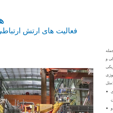
ها
فعالیت های ارتش ارتباط
مله
ی و
ی شده
وژی
ل:
،
ن
و