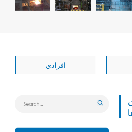
افرادی

ا