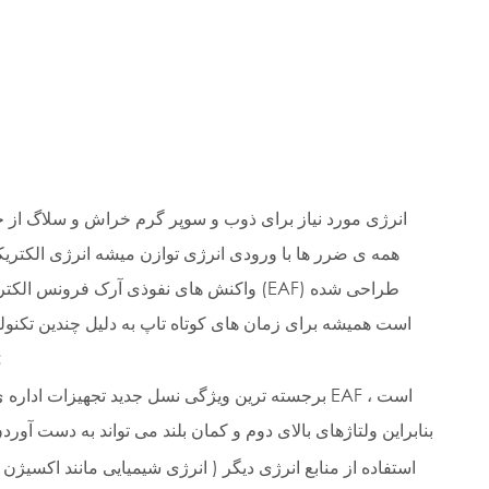
انرژی مورد نیاز برای ذوب و سوپر گرم خراش و سلاگ از ج
همه ی ضرر ها با ورودی انرژی توازن میشه انرژی الکتریک
واکنش های نفوذی آرک فرونس الکتریکی (EAF) طراح
است همیشه برای زمان های کوتاه تاپ به دلیل چندین تکنول
مث
برجسته ترین ویژگی نسل جدید تجهیزات اداره ی EAF است 
بنابراین ولتاژهای بالای دوم و کمان بلند می تواند به دست آورد
استفاده از منابع انرژی دیگر ( انرژی شیمیایی مانند اکسیژن 