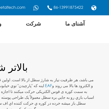
etaltech.com
86-13991875422



آشنای ما
شرکت
و
بالاتر 
و الکترود ها بالا می روند و
سقف EAF
در هر چرخه ي ضربه ي EAF اينه که "پارچيدن" توي خيابو
به سمت کوره ی قوس الکتریکی حرکت میکنند تا اجازه 
اسباب بازي رو به جايي بره سطل معمولاً یک طراحی پوسته
سطل باز ميشه خرده در کوره ي حرکت کننده اي اف سق
برمیگردند که کوره ی قوس الکتریکی کوره ی کوره شارژ می شود.