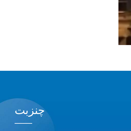
چنزبت