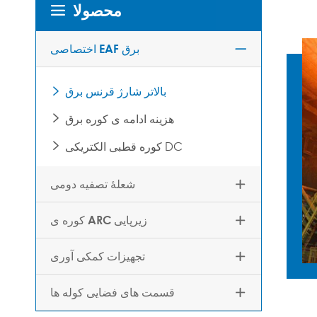
محصولا

اختصاصی EAF برق

بالاتر شارژ قرنس برق

هزینه ادامه ی کوره برق

کوره قطبی الکتریکی DC

شعلهٔ تصفیه دومی

کوره ی ARC زیرپایی

تجهیزات کمکی آوری

قسمت های فضایی کوله ها
