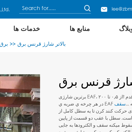

lee@zbm

بلاگ
منابع ها
خدمات ها
کوره قطبی الکتریکی DC
بالاتر شارژ قرنس برق
اختصاصی EAF بر
شارژ قرنس برق
برترین شارژی EAF، از ۰٫۵ تا ۲۰۰t می باشد، هر ظرفیت نیاز به شارژ سطل از بالا است. اولين قدم
نه ...
ی حرکت کنند کرن تا يه سطل کامل از
 است. سطل با عقب دو قسمت از پايين
وط ميکنه سقف و الکترودها به جایی