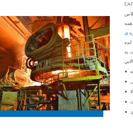
CHNZBTECH، یکی از تهیه کننده ی کوره های متخصصی
کلاس
 همه
 سیستم های
. به
ه
ی
ا
ت
ی