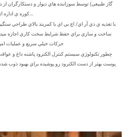
گاز طبیعی) توسط سوزاننده هاي ديوار و دستکارگران از د
کوره ي اداره اي...
با تغذيه ي دي آر اي/ اچ بي اي با کمربند بالاي طراحي سنگي
ساخت و سازي براي حفظ شرايط سخت کاري اجازه ميد
حرکات خيلي سريع و عمليات ام
چطور تکنولوژي سيستم کنترل الکترود پاشنه داغ و عواق
پوست بهتر از دست الکترود رو پوشيده براي بهبود ذوب شد