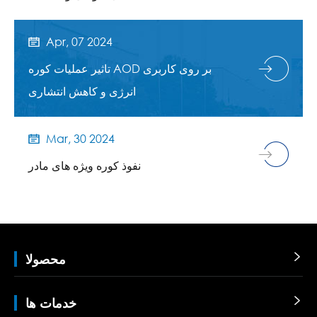
Apr, 07 2024

تاثیر عملیات کوره AOD بر روی کاربری
انرژی و کاهش انتشاری
Mar, 30 2024

نفوذ کوره ویژه های مادر

محصولا

خدمات ها