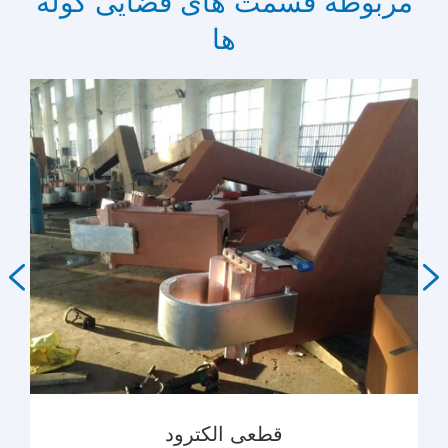
مربوطه قسمت های فضایی کوله
ها


قطعی الکترود