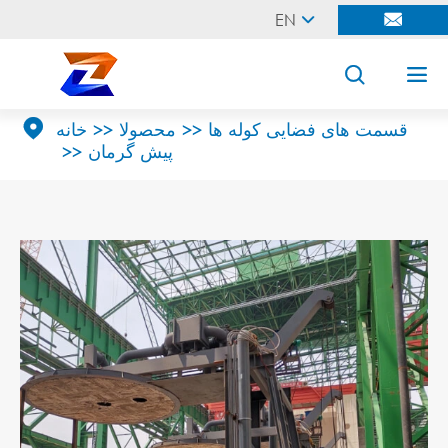
EN





قسمت های فضایی کوله ها
محصولا
خانه
پیش گرمان