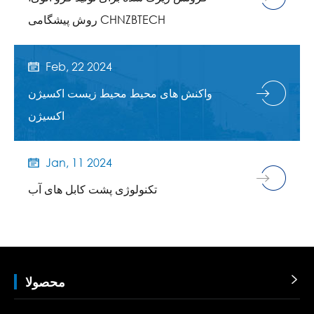
روش پیشگامی CHNZBTECH
Feb, 22 2024

واکنش های محیط محیط زیست اکسیژن
اکسیژن
Jan, 11 2024

تکنولوژی پشت کابل های آب

محصولا