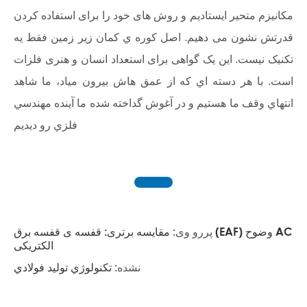
مکانیزم متحیر ایستادیم و روش های خود را برای استفاده کردن
قدرتش نشون می دهیم. اصل کوره ي کمان زير زمين فقط يه
تکنيک نيست. این یک گواهی برای استعداد انسان و هنری فلزات
است. با هر دسته اي که از عمق هاش بيرون مياد، ما شاهد
انتهاي وقف ما هستيم و در آغوش گداخته شده ما آينده مهندسي
فلزي رو ديديم
پررو وی:
مقایسه برتری: قفسه ی قفسه برق (EAF) وضوح AC
الکتریکی
نشده:
تکنولوژي توليد فولادي