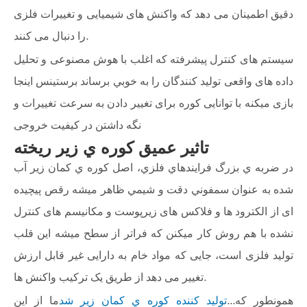
دقیق اطمینان می دهد که واکنش های شیمیایی و تغییرات فلزی
را دنبال می کنند.
سیستم های کنترل پیشرفته که اغلب با هوش مصنوعی و تحلیل
داده های واقعی توليد کنندگان را به خوبي برساند ‫برستینس اینجا
بازی میکنه با توانایی کوره برای تغییر دادن به سرعت تغییرات و
نگه داشتن در کیفیت خروجی
تاثير عميق کوره ي زير ريخته
در ضربه ي بزرگ فرايندهاي فلزي، اصل کوره ي کمان زير آب
شده به عنوان سمفوني دقت و شيمي ظاهر ميشه رقص پیچیده
ای از الکترود ها و فلاکس های زیرپوست و مکانیسم های کنترل
نشده با هم روش کار میکنن که فراتر از سطح میشه این قلب
تولید فلزی است، جایی که مواد خام به دارایی غیر قابل ارزش
تغییر می دهد از طریق یک ترکیب واکنش ها.
همونطور که...
توليد کننده کوره ي کمان زير شد
ما از این