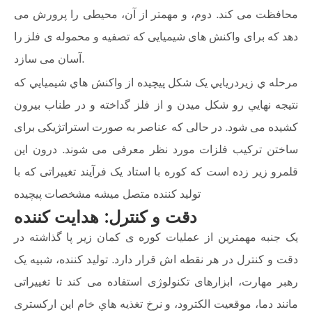
محافظت می کند. دوم، و مهمتر از آن، محیطی را پرورش می
دهد که برای واکنش های شیمیایی که تصفیه و محموله ی فلز را
آسان می سازد.
مرحله ي زيردريايي يک شکل پيچيده از واکنش هاي شيميايي که
نتيجه نهايي رو شکل ميدن و از فلز گداخته و در طناب بیرون
کشیده می شود. در حالی که عناصر به صورت استراتژیکی برای
ساختن ترکیب فلزات مورد نظر معرفی می شوند. درون این
قلمرو زیر زده است که کوره با استاد یک فرآیند تغییراتی که با
تولید کننده متصل میشه مشخصات پيچيده
دقت و کنترل: هدایت کننده
یک جنبه مهمترین از عملیات کوره ی کمان زیر پا گذاشته در
دقت و کنترل در هر نقطه اش قرار دارد. تولید کننده، شبیه یک
رهبر مهارت، ابزارهای تکنولوژی استفاده می کند تا تغییراتی
مانند دما، موقعیت الکترود، و نرخ تغذيه هاي خام این ارکستری