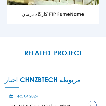
کارگاه درمان FTP FumeName
MORE

RELATED_PROJECT
اخبار CHNZBTECH مربوطه
Feb, 04 2024

فرونس زیرک شده برای تولید فرو آلوی: