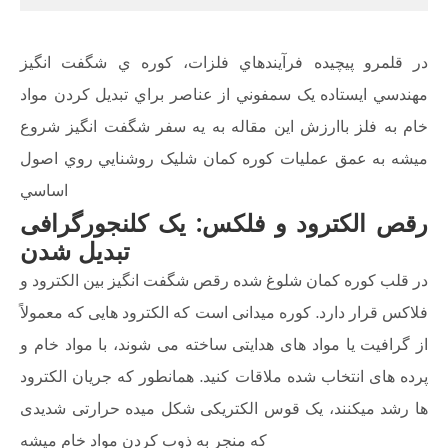
در قلمرو پيچيده فرآيندهاي فلزات، کوره ي شگفت انگيز
مهندسي ايستاده يک سمفوني از عناصر براي تبديل کردن مواد
خام به فلز باارزش اين مقاله به يه سفر شگفت انگيز شروع
ميشه به عمق عمليات کوره کمان شليک روشنايي روي اصول
اساسي
رقص الکترود و فلکس: یک کلنجورگرافی
تبدیل شدن
در قلب کوره کمان شلوغ شده رقص شگفت انگیز بین الکترود و
فلاکس قرار دارد. کوره میدانی است که الکترود هایی که معمولاً
از گرافیت یا مواد های هدایتی ساخته می شوند، با مواد خام و
پرده های انتخاب شده ملاقات کنید. همانطور که جریان الکترود
ها رشد میکنند، یک قوس الکتریکی شکل میده حرارتی شدیدی
که منجر به ذوب کردن مواد خام میشه