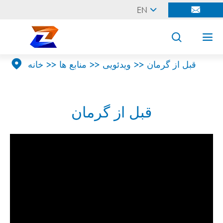
EN





قبل از گرمان
ویدئویی
منابع ها
خانه
قبل از گرمان