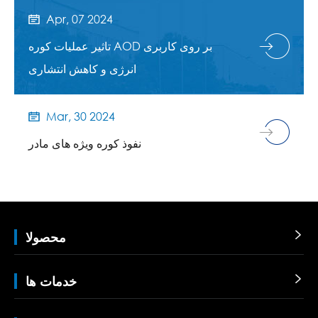
Apr, 07 2024

تاثیر عملیات کوره AOD بر روی کاربری
انرژی و کاهش انتشاری
Mar, 30 2024

نفوذ کوره ویژه های مادر

محصولا

خدمات ها