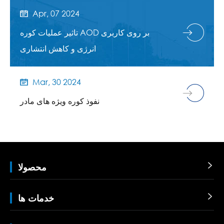
Apr, 07 2024

تاثیر عملیات کوره AOD بر روی کاربری
انرژی و کاهش انتشاری
Mar, 30 2024

نفوذ کوره ویژه های مادر

محصولا

خدمات ها