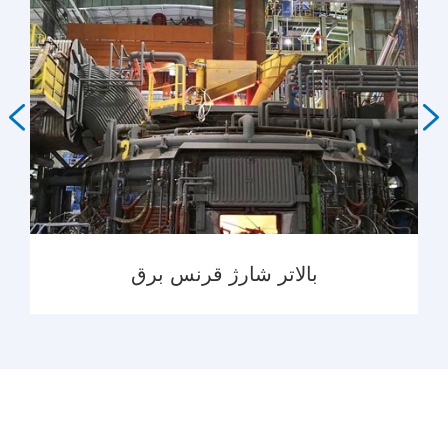


بالاتر شارژ قرنس برق
MORE
