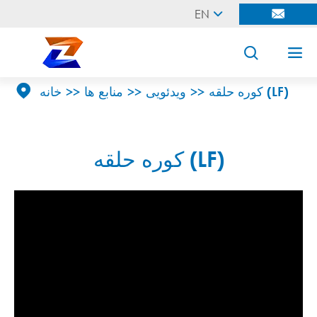
EN





کوره حلقه (LF)
ویدئویی
منابع ها
خانه
کوره حلقه (LF)